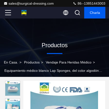
sales@surgical-dressing.com
86--13851443003
Charla
Productos
En Casa.
>
Productos
>
Vendaje Para Heridas Médico
>
Equipamiento médico blanco Lap Sponges, del color algodón
100% Lap Pads quirúrgico