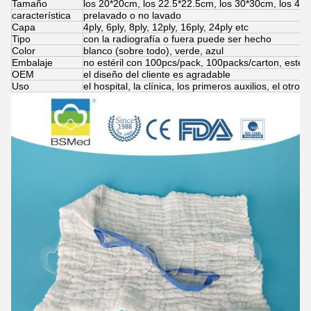
Tamaño
los 20*20cm, los 22.5*22.5cm, los 30*30cm, los 40
característica
prelavado o no lavado
Capa
4ply, 6ply, 8ply, 12ply, 16ply, 24ply etc
Tipo
con la radiografía o fuera puede ser hecho
Color
blanco (sobre todo), verde, azul
Embalaje
no estéril con 100pcs/pack, 100packs/carton, estér
OEM
el diseño del cliente es agradable
Uso
el hospital, la clínica, los primeros auxilios, el otr