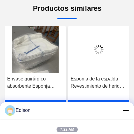
Productos similares
Envase quirúrgico
Esponja de la espalda
absorbente Esponja
Revestimiento de heridas
prelavada para
quirúrgicas Absorvente de
procedimientos
algodón 5 años Vida útil
Habla Ahora.
Habla Ahora.
quirúrgicos y
Revestimiento de heridas
Edison
esterilización hospitalaria
médicas Absorvente y
blanqueado para una
protección eficaz de la
7:22 AM