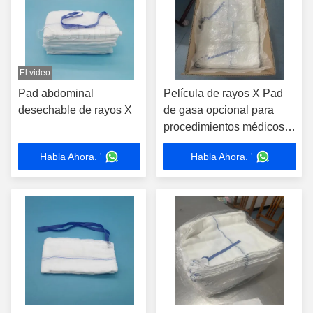
El video
Pad abdominal
Película de rayos X Pad
desechable de rayos X
de gasa opcional para
procedimientos médicos
estériles Esponja de
Habla Ahora. '
Habla Ahora. '
regazo