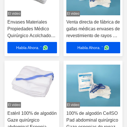
El video
El video
Envases Materiales
Venta directa de fábrica de
Propiedades Médico
gafas médicas envases de
Quirúrgico Acolchado
revestimiento de rayos X
Acolchado Esponja
detectable esponja de
Habla Ahora. '
Habla Ahora. '
45x45cm 4ply 8ply
regazo para operar
El video
El video
Estéril 100% de algodón
100% de algodón Ce/ISO
Gaze quirúrgico
Pad abdominal quirúrgico
abdominal Esponja
Gaze esponjas de regazo