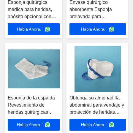
Esponja quirúrgica
Envase quirúrgico
médica para heridas,
absorbente Esponja
apósito opcional con
prelavada para
película de rayos X,
procedimientos
Habla Ahora. '
Habla Ahora. '
apósito médico para
quirúrgicos y esterilización
heridas con materiales
hospitalaria
ecológicos y 5 años de
vida útil
Esponja de la espalda
Obtenga su almohadilla
Revestimiento de
abdominal para vendaje y
heridas quirúrgicas
protección de heridas
Absorvente de algodón
esponja de regazo
Habla Ahora. '
Habla Ahora. '
5 años Vida útil
absorvente de algodón