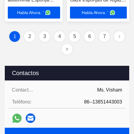
prelavada con rayos X
Detectable por rayos X
Habla Ahora. '
Habla Ahora. '
1
2
3
4
5
6
7
Contactos
Contactos:
Ms. Visham
Teléfono:
86--13851443003