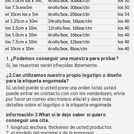
los 5.0cm los x 5m,
6rolls/box, 30box/ctn
los 50*
los 7.5cmx5m
6rolls/box, 30box/ctn
los 50*
el 10cm los x 5m
6rolls/box, 20box/ctn
los 54*
el 1.25cm x 10m
24rolls/box, 16box/ctn
los 40.
los 2.5cm x 10m
12rolls/box, 16box/ctn
los 40.
los 5.0cm x 10m
6rolls/box, 16box/ctn
los 40.
los 7.5cm x 10m
6rolls/box, 12box/ctn
los 40.
el 10cm x 10m
6rolls/box, 8box/ctn
los 40.
¿Podemos conseguir una muestra para probar?
1. 
Sí, las muestras serán ofrecidas libremente.
¿2.Can utilizamos nuestro propio logotipo o diseño 
para la etiqueta engomada?
Sí, usted puede si usted pone una orden total, usted 
puede entrar en contacto con con los vendedores, envía 
por favor un correo electrónico ella/él y decir más 
detalles sobre el logotipo o la etiqueta engomada.
información 3.What si le dejo saber si quiero 
conseguir una cita.
1: longitud, anchura, thickenss de usted productos
2: el modelo del material y de la impresión