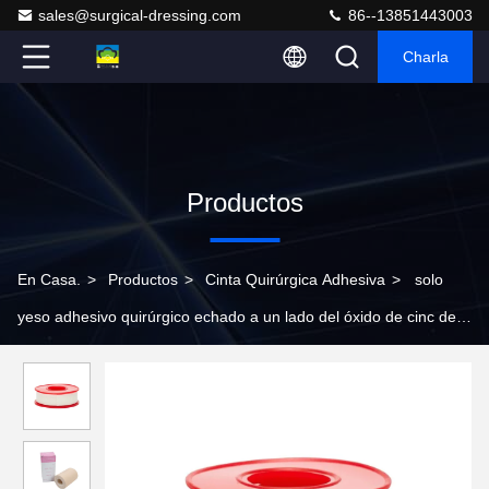
sales@surgical-dressing.com
86--13851443003
Charla
Productos
En Casa.
>
Productos
>
Cinta Quirúrgica Adhesiva
>
solo
yeso adhesivo quirúrgico echado a un lado del óxido de cinc de
los 7.5cm