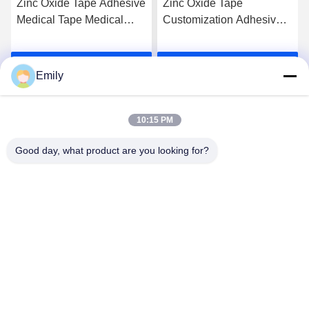
Zinc Oxide Tape Adhesive
Zinc Oxide Tape
Medical Tape Medical
Customization Adhesive
Plaster Breathable Plaster
Surgical Tape Class I
The Perfect Solution for
Instrument Classification
Habla Ahora.
Habla Ahora.
Construction Projects
Not Waterproof
Emily
10:15 PM
Good day, what product are you looking for?
Lianyungang Baishun Medical Treatment
Articles Co.,Ltd.
sales@surgical-dressing.com
86--13851443003
No. 617 Bailu Town, país de Guannan, ciudad de
Lianyungang, China.