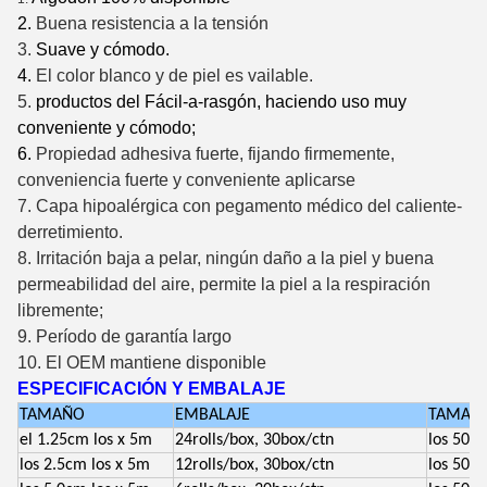
2.
Buena resistencia a la tensión
3.
Suave y cómodo.
4.
El color blanco y de piel es vailable.
5.
productos del Fácil-a-rasgón, haciendo uso muy
conveniente y cómodo;
6.
Propiedad adhesiva fuerte, fijando firmemente,
conveniencia fuerte y conveniente aplicarse
7. Capa hipoalérgica con pegamento médico del caliente-
derretimiento.
8. Irritación baja a pelar, ningún daño a la piel y buena
permeabilidad del aire, permite la piel a la respiración
libremente;
9. Período de garantía largo
10. El OEM mantiene disponible
ESPECIFICACIÓN Y EMBALAJE
TAMAÑO
EMBALAJE
TAMAÑO
el 1.25cm los x 5m
24rolls/box, 30box/ctn
los 50*
los 2.5cm los x 5m
12rolls/box, 30box/ctn
los 50*