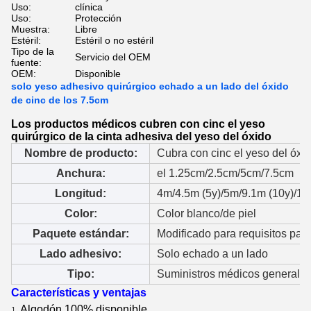
Uso:
clínica
Uso:
Protección
Muestra:
Libre
Estéril:
Estéril o no estéril
Tipo de la
Servicio del OEM
fuente:
OEM:
Disponible
solo yeso adhesivo quirúrgico echado a un lado del óxido
de cinc de los 7.5cm
Los productos médicos cubren con cinc el yeso
quirúrgico de la cinta adhesiva del yeso del óxido
Nombre de producto:
Cubra con cinc el yeso del óxi
Anchura:
el 1.25cm/2.5cm/5cm/7.5cm
Longitud:
4m/4.5m (5y)/5m/9.1m (10y)/1
Color:
Color blanco/de piel
Paquete estándar:
Modificado para requisitos part
Lado adhesivo:
Solo echado a un lado
Tipo:
Suministros médicos generale
Características y ventajas
Algodón 100% disponible
1.