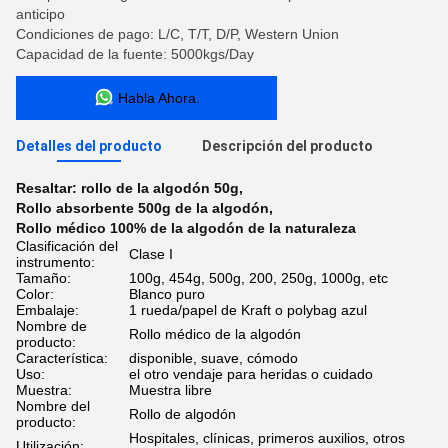
anticipo
Condiciones de pago: L/C, T/T, D/P, Western Union
Capacidad de la fuente: 5000kgs/Day
Habla Ahora.
Detalles del producto
Descripción del producto
Resaltar:
rollo de la algodón 50g
,
Rollo absorbente 500g de la algodón
,
Rollo médico 100% de la algodón de la naturaleza
Clasificación del
Clase I
instrumento:
Tamaño:
100g, 454g, 500g, 200, 250g, 1000g, etc
Color:
Blanco puro
Embalaje:
1 rueda/papel de Kraft o polybag azul
Nombre de
Rollo médico de la algodón
producto:
Característica:
disponible, suave, cómodo
Uso:
el otro vendaje para heridas o cuidado
Muestra:
Muestra libre
Nombre del
Rollo de algodón
producto:
Hospitales, clínicas, primeros auxilios, otros
Utilización: