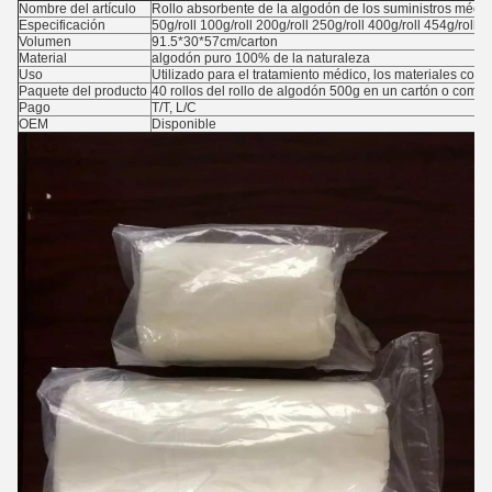
Nombre del artículo
Rollo absorbente de la algodón de los suministros médic
Especificación
50g/roll 100g/roll 200g/roll 250g/roll 400g/roll 454g/roll 5
Volumen
91.5*30*57cm/carton
Material
algodón puro 100% de la naturaleza
Uso
Utilizado para el tratamiento médico, los materiales consu
Paquete del producto
40 rollos del rollo de algodón 500g en un cartón o como 
Pago
T/T, L/C
OEM
Disponible