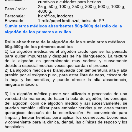
curativos o cuidados para heridas
25 g, 50 g, 100 g, 250 g, 300 g, 500 g, 1000 g,
Peso / rollo:
4000 g.
Personaje:
hidrófilos, inodoros
Envasado:
1 rollo/papel kraft azul, bolsa de PP
Suministros médicos absorbentes 50g-500g del rollo de la
algodón de los primeros auxilios
Rollo absorbente de la algodón de los suministros médicos
50g-500g de los primeros auxilios
1)
La algodón médica es el algodón crudo que se ha peinado
para quitar impurezas y después se ha blanqueado. La textura
de la algodón es generalmente muy sedosa y suavemente
debido a especial muchas veces que cardan el proceso.
2) La algodón médica es blanqueada con temperatura alta y alta
presión por el oxígeno puro, para estar libre de neps, cáscara de
la hoja y las semillas, y puede ofrecer la alta absorbencia,
ninguna irritación.
3) La algodón médica puede ser utilizada o procesado de una
variedad de maneras, de hacer la bola de algodón, los vendajes
del algodón, cojín de algodón médico y así sucesivamente, se
pueden también utilizar para embalar heridas y en otras tareas
quirúrgicas después de la esterilización. Es conveniente para
limpiar y limpiar heridas, para aplicar los cosméticos. Económico
y conveniente para la clínica, dental, las clínicas de reposo y los
hospitales.