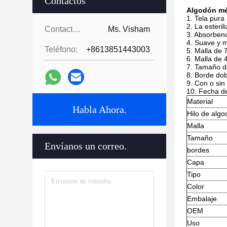
Contactos
Algodón mé
1. Tela pura
2. La esteri
Contactos:
Ms. Visham
3. Absorbenc
4. Suave y m
Teléfono:
+8613851443003
5. Malla de 
6. Malla de
7. Tamaño de
8. Borde dob
9. Con o sin
10. Fecha de
Material
Habla Ahora.
Hilo de alg
Malla
Tamaño
Envíanos un correo.
bordes
Capa
Tipo
Color
Embalaje
OEM
Uso