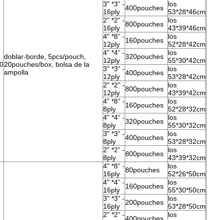
3" *3” -
los
400pouches
16ply
53*28*46cm
2" *2” -
los
800pouches
16ply
43*39*46cm
4" *8” -
los
160pouches
12ply
52*28*42cm
4" *4” -
los
doblar-borde, 5pcs/pouch,
320pouches
12ply
55*30*42cm
0
20pouches/box, bolsa de la
3" *3” -
los
ampolla
400pouches
12ply
53*28*42cm
2" *2” -
los
800pouches
12ply
43*39*42cm
4" *8” -
los
160pouches
8ply
52*28*32cm
4" *4” -
los
320pouches
8ply
55*30*32cm
3" *3” -
los
400pouches
8ply
53*28*32cm
2" *2” -
los
800pouches
8ply
43*39*32cm
4" *8” -
los
80pouches
16ply
52*26*50cm
4" *4” -
los
160pouches
16ply
55*30*50cm
3" *3” -
los
200pouches
16ply
53*28*50cm
2" *2” -
los
400pouches