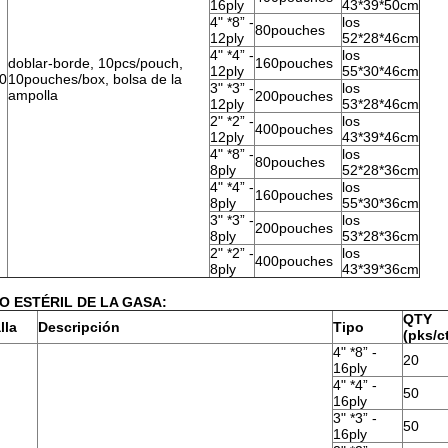
16ply
43*39*50cm
4" *8” -
los
80pouches
12ply
52*28*46cm
4" *4” -
los
doblar-borde, 10pcs/pouch,
160pouches
12ply
55*30*46cm
0
10pouches/box, bolsa de la
3" *3” -
los
ampolla
200pouches
12ply
53*28*46cm
2" *2” -
los
400pouches
12ply
43*39*46cm
4" *8” -
los
80pouches
8ply
52*28*36cm
4" *4” -
los
160pouches
8ply
55*30*36cm
3" *3” -
los
200pouches
8ply
53*28*36cm
2" *2” -
los
400pouches
8ply
43*39*36cm
O ESTÉRIL DE LA GASA:
QTY
lla
Descripción
Tipo
(pks/c
4" *8” -
20
16ply
4" *4” -
50
16ply
3" *3” -
50
16ply