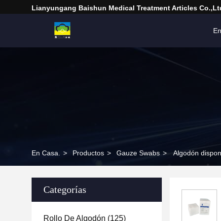
Lianyungang Baishun Medical Treatment Articles Co.,Lt
En
En Casa.
>
Productos
>
Gauze Swabs
>
Algodón dispon
Categorías
Rollo De Algodón
(125)