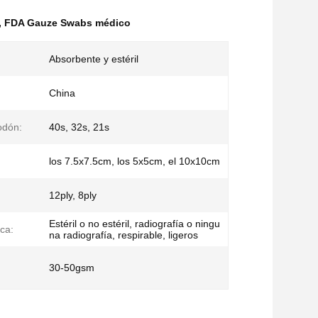
,
FDA Gauze Swabs médico
Absorbente y estéril
China
odón:
40s, 32s, 21s
los 7.5x7.5cm, los 5x5cm, el 10x10cm
12ply, 8ply
Estéril o no estéril, radiografía o ningu
ica:
na radiografía, respirable, ligeros
30-50gsm