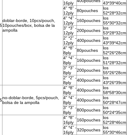
400pouches
16ply
43*39*40cm
4" *8” -
los
80pouches
12ply
52*28*32cm
4" *4” -
los
doblar-borde, 10pcs/pouch,
160pouches
12ply
55*30*32cm
5
10pouches/box, bolsa de la
3" *3” -
los
ampolla
200pouches
12ply
53*28*32cm
2" *2” -
los
400pouches
12ply
43*39*42cm
4" *8” -
los
80pouches
8ply
52*26*28cm
4" *4” -
los
160pouches
8ply
51*28*32cm
3" *3” -
los
200pouches
8ply
55*26*28cm
2" *2” -
los
400pouches
8ply
43*26*39cm
4" *8” -
los
400pouches
8ply
58*58*30cm
no-doblar-borde, 5pcs/pouch,
4" *4” -
los
5
400pouches
bolsa de la ampolla
8ply
50*28*47cm
3" *3” -
los
800pouches
8ply
50*24*35cm
4" *8” -
los
160pouches
16ply
52*28*46cm
4" *4” -
los
320pouches
16ply
55*30*46cm