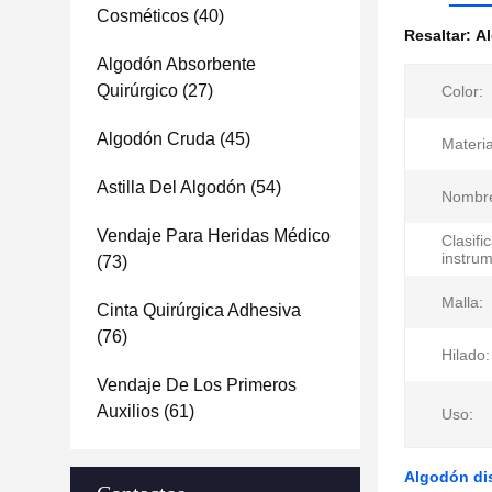
Cosméticos
(40)
Resaltar:
A
Algodón Absorbente
Quirúrgico
(27)
Color:
Algodón Cruda
(45)
Materia
Astilla Del Algodón
(54)
Nombr
Vendaje Para Heridas Médico
Clasifi
instru
(73)
Malla:
Cinta Quirúrgica Adhesiva
(76)
Hilado:
Vendaje De Los Primeros
Auxilios
(61)
Uso:
Algodón di