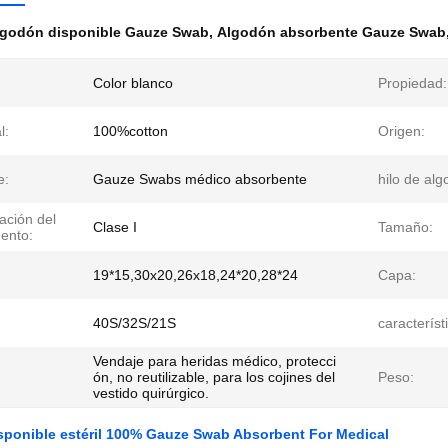
lgodón disponible Gauze Swab
,
Algodón absorbente Gauze Swab
Color blanco
Propiedad:
l:
100%cotton
Origen:
e:
Gauze Swabs médico absorbente
hilo de alg
cación del
Clase I
Tamaño:
mento:
19*15,30x20,26x18,24*20,28*24
Capa:
40S/32S/21S
característ
Vendaje para heridas médico, protecci
ón, no reutilizable, para los cojines del
Peso:
vestido quirúrgico.
sponible estéril 100% Gauze Swab Absorbent For Medical