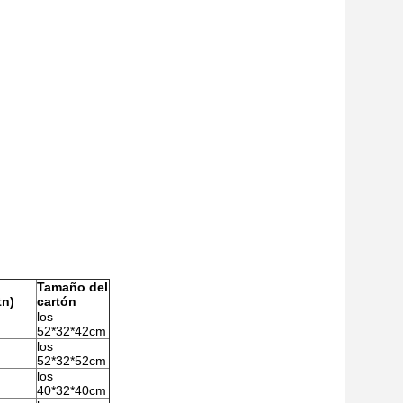
Tamaño del
tn)
cartón
los
52*32*42cm
los
52*32*52cm
los
40*32*40cm