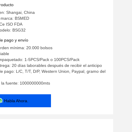
producto
en: Shangai, China
a marca: BSMED
: Ce ISO FDA
odelo: BSG32
de pago y envío
orden mínima: 20.000 bolsos
iable
empaquetado: 1-5PCS/Pack o 100PCS/Pack
rega: 20 días laborables después de recibir el anticipo
e pago: L/C, T/T, D/P, Western Union, Paypal, gramo del
 la fuente: 1000000000mts
Habla Ahora.