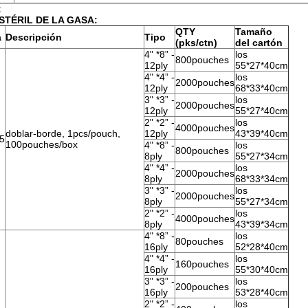
:
STÉRIL DE LA GASA:
QTY
Tamaño
a
Descripción
Tipo
(pks/ctn)
del cartón
4" *8” -
los
800pouches
12ply
55*27*40cm
4" *4” -
los
2000pouches
12ply
68*33*40cm
3" *3” -
los
2000pouches
12ply
55*27*40cm
2" *2” -
los
4000pouches
doblar-borde, 1pcs/pouch,
12ply
43*39*40cm
5
100pouches/box
4" *8” -
los
800pouches
8ply
55*27*34cm
4" *4” -
los
2000pouches
8ply
68*33*34cm
3" *3” -
los
2000pouches
8ply
55*27*34cm
2" *2” -
los
4000pouches
8ply
43*39*34cm
4" *8” -
los
80pouches
16ply
52*28*40cm
4" *4” -
los
160pouches
16ply
55*30*40cm
3" *3” -
los
200pouches
16ply
53*28*40cm
2" *2” -
los