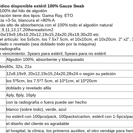
dico disponible estéril 100% Gauze Swab
 100% del hilo de algodón
lización tiene dos tipos: Gama Ray, ETO
ia =3-5s, blancura el =80% A
ás alto de absorbencia con el 100% todo el algodón natural
7,9,11,13,17,20thereads/cm2
 40s/19x9,18x10,20x12,19x15,24x20,26x18,30x20 etc.
l artículo: los 5x5cm, los 7.5x7.5cm, el 10x10cm, el 10x20cm. 2" x2”, 3"
lado o revelado (sea doblado todo por la máquina)
 radiografía
 vencimiento: 3years para estéril, 5years para no estéril
Algodón 100%, absorbente y blanqueado
odón
40s, 32s, 21s
12x8,19x9, 20x12,19x15,24x20,28x24 o según su petición
los 5*5cm, los 7.5*7.5cm, el 10*1cm, el 10*20cm
doblado y revelado afila
4ply, 8ply, 16ply
con la radiografía o fuera puede ser hecho
blanco (sobre todo), verde, azul
no estéril con 100pcs/pack, 100packs/carton, estéril con 1-5pcs/pa
el diseño del cliente es agradable
el hospital, la clínica, los primeros auxilios, el otro vendaje para he