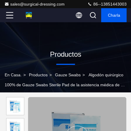
sales@surgical-dressing.com
86--13851443003
Charla
Productos
En Casa.
>
Productos
>
Gauze Swabs
>
Algodón quirúrgico
100% de Gauze Swabs Sterile Pad de la asistencia médica de 8
capas los 7.5x7.5cm