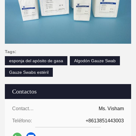
Tags:
esponja del apósito de gasa
Algodón Gauze Swab
Gauze Swabs estéril
Contactos
Contactos:
Ms. Visham
Teléfono:
+8613851443003