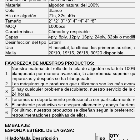
Material
algodón natural del 100%
Color
Blanco
Hilo de algodón
21s, 32s, 40s
Tamaño
2" *2” 3" *3” 4" *4” 4" *8”
MOQ
1000pcs
Característica
Cómodo y respirable
Capas
4ply, 8ply, 12ply, 16ply, 24ply, 32ply o modific
Desinfección del tipo
Estéril
Uso
El hospital, la clínica, los primeros auxilios, e
Malla
20*10, 19*15, 26*18, 30*20 disponible.
FAVOREZCA DE NUESTROS PRODUCTOS:
Nuestro material del rollo de la tela de algodón es la tela 100%
1.
blanqueada por manera avanzada, la absorbencia superior que s
impurezas y después se ha blanqueado.
2.
Las máquinas que producen que utilizamos son las más avanzada
Si hay cualquier problema descubierto, nuestro servicio de la d
3.
24 horas.
4.
Tenemos un departamento profesional a ser particularmente resp
5.
El ambiente productivo se asegura altamente y apoya fuertemente
Por último, nuestros productos se diseñan según la preferencia de
6.
retroalimentaciones positivas de ellos.
EMBALAJE:
ESPONJA ESTÉRIL DE LA GASA:
QTY
T
Hilado
Malla
Descripción
Tipo