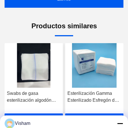
Productos similares
Swabs de gasa
Esterilización Gamma
esterilización algodón
Esterilizado Esfregón de
desechable no estéril para
gasa Desdoblado Tamaño
una limpieza óptima
de embalaje Estéril Con
Habla Ahora.
Habla Ahora.
1-5pcs / Pack Para
Visham
instalaciones de atención