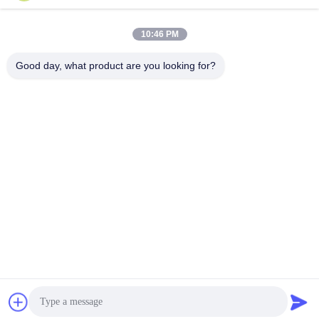
médica
10:46 PM
Good day, what product are you looking for?
Lianyungang Baishun Medical Treatment
Articles Co.,Ltd.
sales@surgical-dressing.com
86--13851443003
No. 617 Bailu Town, país de Guannan, ciudad de
Lianyungang, China.
China buena calidad Rollo de algodón Proveedor. Derecho
de autor 2018-2026 Lianyungang Baishun Medical
Treatment Articles Co.,Ltd. Todos los derechos reservados.