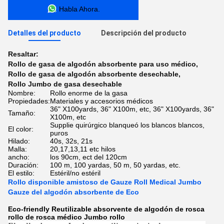
Habla Ahora.
Detalles del producto
Descripción del producto
Resaltar:
Rollo de gasa de algodón absorbente para uso médico
,
Rollo de gasa de algodón absorbente desechable
,
Rollo Jumbo de gasa desechable
Nombre:
Rollo enorme de la gasa
Propiedades:
Materiales y accesorios médicos
36" X100yards, 36" X100m, etc, 36" X100yards, 36"
Tamaño:
X100m, etc
Supplie quirúrgico blanqueó los blancos blancos,
El color:
puros
Hilado:
40s, 32s, 21s
Malla:
20,17,13,11 etc hilos
ancho:
los 90cm, ect del 120cm
Duración:
100 m, 100 yardas, 50 m, 50 yardas, etc.
El estilo:
Estéril/no estéril
Rollo disponible amistoso de Gauze Roll Medical Jumbo
Gauze del algodón absorbente de Eco
Eco-friendly Reutilizable absorvente de algodón de rosca
rollo de rosca médico Jumbo rollo