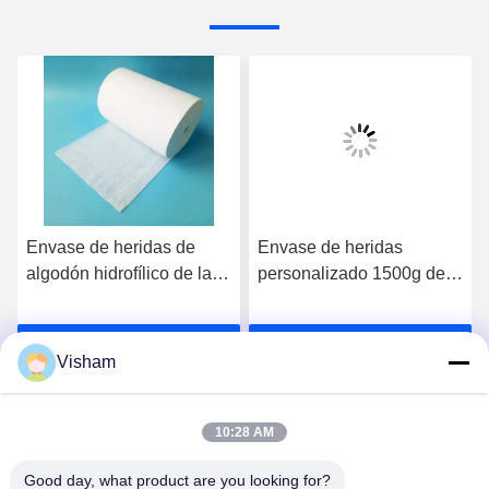
Envase de heridas de
Envase de heridas
algodón hidrofílico de lana
personalizado 1500g de
médica personalizada
absorción de gafas rollo
1500 g Envase de
de algodón blanqueado
Habla Ahora.
Habla Ahora.
algodón absorbente en
médico desengrasado
Visham
rollo médico blanqueado
90cm
algodón desengrasado 90
cm
10:28 AM
Good day, what product are you looking for?