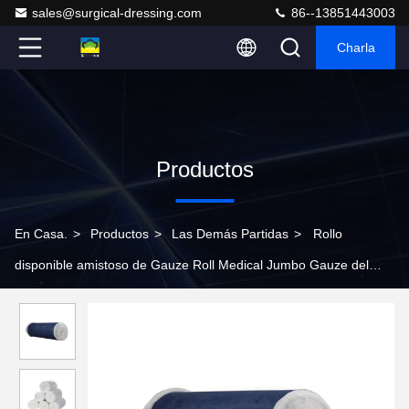
sales@surgical-dressing.com
86--13851443003
Charla
Productos
En Casa.
>
Productos
>
Las Demás Partidas
>
Rollo
disponible amistoso de Gauze Roll Medical Jumbo Gauze del
algodón absorbente de Eco