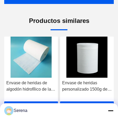
Productos similares
Envase de heridas de
Envase de heridas
algodón hidrofílico de lana
personalizado 1500g de
médica personalizada
absorción de gafas rollo
1500 g Envase de
de algodón blanqueado
Habla Ahora.
Habla Ahora.
algodón absorbente en
médico desengrasado
Serena
rollo médico blanqueado
90cm