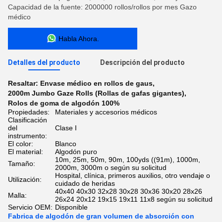
Capacidad de la fuente: 2000000 rollos/rollos por mes Gazo
médico
Habla Ahora.
Detalles del producto
Descripción del producto
Resaltar:
Envase médico en rollos de gaus
,
2000m Jumbo Gaze Rolls (Rollas de gafas gigantes)
,
Rolos de goma de algodón 100%
Propiedades:
Materiales y accesorios médicos
Clasificación
del
Clase I
instrumento:
El color:
Blanco
El material:
Algodón puro
10m, 25m, 50m, 90m, 100yds ((91m), 1000m,
Tamaño:
2000m, 3000m o según su solicitud
Hospital, clínica, primeros auxilios, otro vendaje o
Utilización:
cuidado de heridas
40x40 40x30 32x28 30x28 30x36 30x20 28x26
Malla:
26x24 20x12 19x15 19x11 11x8 según su solicitud
Servicio OEM:
Disponible
Fabrica de algodón de gran volumen de absorción con