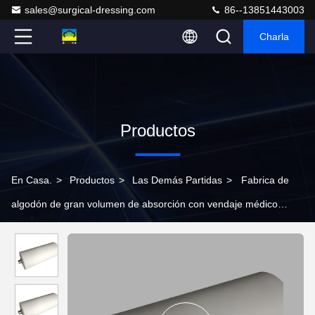
sales@surgical-dressing.com
86--13851443003
Charla
Productos
En Casa.
>
Productos
>
Las Demás Partidas
>
Fabrica de
algodón de gran volumen de absorción con vendaje médico
100% de algodón Jumbo Gaze Rolls 2000m