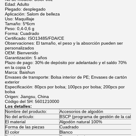
Edad: Adulto
Plegado: desplegado
Aplicación: Salom de belleza
Uso: Maquillaje
Tamaño: 5*6cm
Peso: 0,4-0,6 g
Forma: Cuadrado
Certificado: ISO13485/FDA/CE
Observaciones: El tamaño, el peso y la absorción pueden ser
personalizados
OEM: Bienvenido
Garantización: 5 años
Plazo de pago: 30% de depósito por adelantado y el saldo 70%
en la copia O
Marca: Baishun
Envases de transporte: Bolsa interior de PE; Envases de cartón
exterior
Especificación: 80pcs por bolsa; 100pcs por bolsa; 200pcs por
bolsa
Origen: Jiangsu, China
Código del SH: 5601210000
Los detalles:
Nombre del producto:
Accesorios de algodón
No del artículo:
BSCP (programa de gestión de la calid
El material
Algodón natural 100%
Forma de las piezas
Cuadrado
El color
Blanco