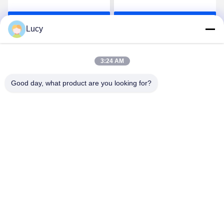
blanqueamiento para una
cuadrados con 150-180
aplicación uniforme y
gramos por metro
Habla Ahora.
Habla Ahora.
suave de productos para
cuadrado
Lucy
el cuidado de la piel
3:24 AM
Good day, what product are you looking for?
Lianyungang Baishun Medical Treatment
Articles Co.,Ltd.
sales@surgical-dressing.com
86--13851443003
No. 617 Bailu Town, país de Guannan, ciudad de
Lianyungang, China.