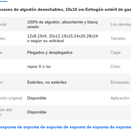
nvases de algodón desechables
,
10x10 cm Esfregón estéril de ga
100% de algodón, absorbente y blanq
rial:
Los demás
ueado
12x8,19x9, 20x12,19x15,24x20,28x24
des:
Tamaño:
o según su solicitud
e:
Plegados y desplegados
Capa:
rayos X o no
Color:
es:
Estériles, no estériles
Envasado:
ión original:
Disponible
Aplicación:
ión del
Disponible
o:
 espuma de espuma de espuma de espuma de espuma de espum