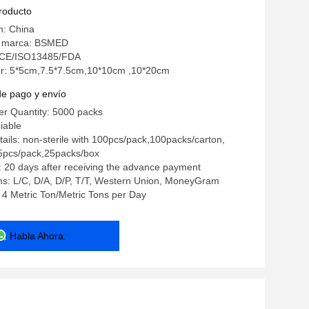
e espuma de espuma de espuma de
producto
e espuma de espuma de espuma de
n: China
e espuma de espuma de espuma de
a marca: BSMED
n: CE/ISO13485/FDA
e espuma de espuma de espuma
: 5*5cm,7.5*7.5cm,10*10cm ,10*20cm
de pago y envío
r Quantity: 5000 packs
iable
ails: non-sterile with 100pcs/pack,100packs/carton,
1-5pcs/pack,25packs/box
: 20 days after receiving the advance payment
s: L/C, D/A, D/P, T/T, Western Union, MoneyGram
: 4 Metric Ton/Metric Tons per Day
Habla Ahora.