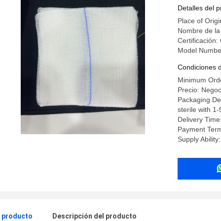
espuma d
Detalles del 
espuma d
Place of Origi
espuma d
Nombre de l
Certificació
espuma d
Model Number
Condiciones 
Minimum Orde
Precio: Negoc
Packaging Det
sterile with 
Delivery Time
Payment Term
Supply Ability
l producto
Descripción del producto