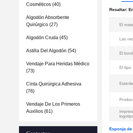
Cosméticos
(40)
Resaltar:
E
Algodón Absorbente
Quirúrgico
(27)
El mate
Algodón Cruda
(45)
Las re
Astilla Del Algodón
(54)
El bord
Vendaje Para Heridas Médico
El tipo:
(73)
Estéril
Cinta Quirúrgica Adhesiva
(76)
Producc
Vendaje De Los Primeros
Auxilios
(61)
Impres
logotip
Esponja de