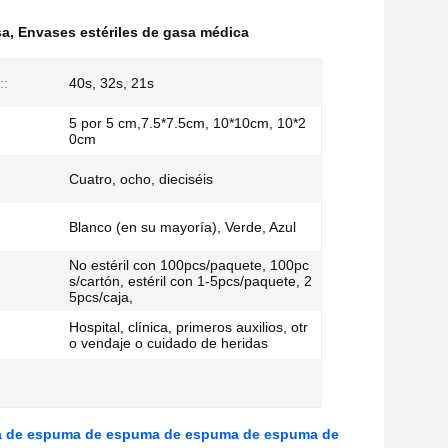
sa
,
Envases estériles de gasa médica
::
40s, 32s, 21s
5 por 5 cm,7.5*7.5cm, 10*10cm, 10*2
0cm
Cuatro, ocho, dieciséis
Blanco (en su mayoría), Verde, Azul
No estéril con 100pcs/paquete, 100pc
s/cartón, estéril con 1-5pcs/paquete, 2
5pcs/caja,
Hospital, clínica, primeros auxilios, otr
o vendaje o cuidado de heridas
a de espuma de espuma de espuma de espuma de