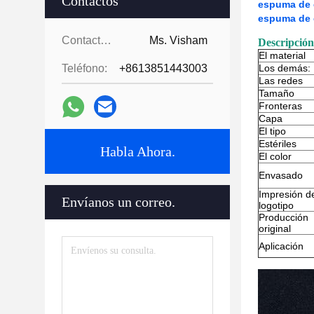
Contactos
espuma de 
espuma de
Contactos:
Ms. Visham
Descripción
El material
Teléfono:
+8613851443003
Los demás:
Las redes
Tamaño
Fronteras
Capa
El tipo
Estériles
Habla Ahora.
El color
Envasado
Impresión d
Envíanos un correo.
logotipo
Producción
original
Aplicación