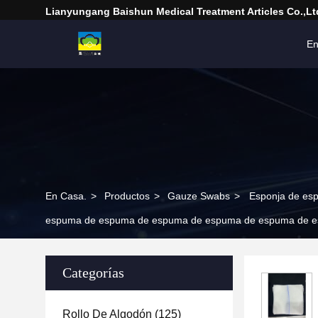
Lianyungang Baishun Medical Treatment Articles Co.,Lt
En
En Casa.
>
Productos
>
Gauze Swabs
>
Esponja de e
espuma de espuma de espuma de espuma de espuma de 
Categorías
Rollo De Algodón
(125)