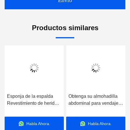
Envío
Productos similares
Esponja de la espalda
Obtenga su almohadilla
Revestimiento de heridas
abdominal para vendaje y
quirúrgicas Absorvente de
protección de heridas
algodón 5 años Vida útil
esponja de regazo
Habla Ahora.
Habla Ahora.
Revestimiento de heridas
absorvente de algodón