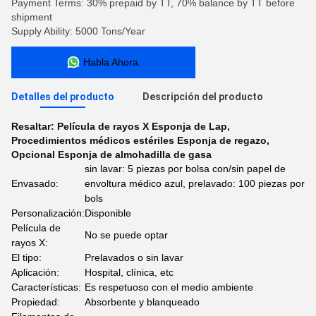
Payment Terms: 30% prepaid by TT, 70% balance by TT before
shipment
Supply Ability: 5000 Tons/Year
Habla Ahora.
Detalles del producto
Descripción del producto
Resaltar:
Película de rayos X Esponja de Lap
,
Procedimientos médicos estériles Esponja de regazo
,
Opcional Esponja de almohadilla de gasa
sin lavar: 5 piezas por bolsa con/sin papel de
Envasado:
envoltura médico azul, prelavado: 100 piezas por
bols
Personalización:
Disponible
Película de
No se puede optar
rayos X:
El tipo:
Prelavados o sin lavar
Aplicación:
Hospital, clínica, etc
Características:
Es respetuoso con el medio ambiente
Propiedad:
Absorbente y blanqueado