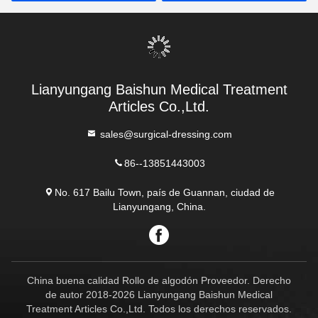
médicas Absorvente y
médico blanco vendaje
blanqueado para una
quirúrgico de heridas
protección eficaz de la
herida
Lianyungang Baishun Medical Treatment
Articles Co.,Ltd.
sales@surgical-dressing.com
86--13851443003
No. 617 Bailu Town, país de Guannan, ciudad de
Lianyungang, China.
China buena calidad Rollo de algodón Proveedor. Derecho
de autor 2018-2026 Lianyungang Baishun Medical
Treatment Articles Co.,Ltd. Todos los derechos reservados.